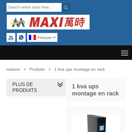



Français

T
maison
>
Produits
>
1 kva ups montage en rack
PLUS DE
1 kva ups
PRODUITS
montage en rack