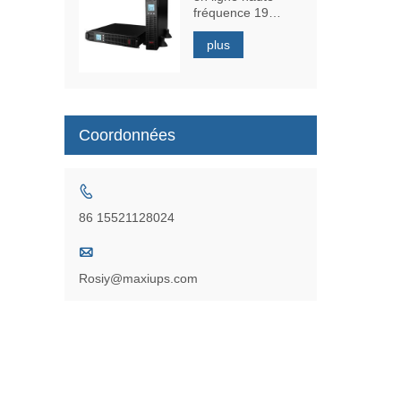
fréquence 19
pouces 1kva
plus
Coordonnées

86 15521128024

Rosiy@maxiups.com