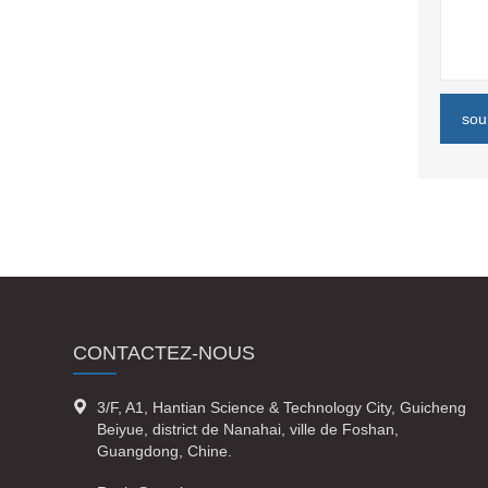
sou
CONTACTEZ-NOUS

3/F, A1, Hantian Science & Technology City, Guicheng
Beiyue, district de Nanahai, ville de Foshan,
Guangdong, Chine.