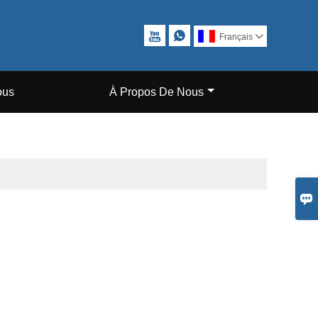


Français

ous
À Propos De Nous
