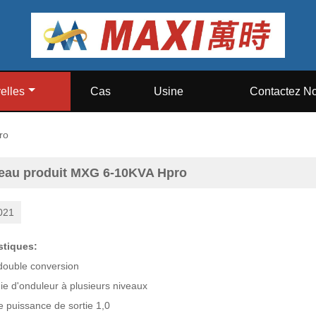
elles
Cas
Usine
Contactez N
ro
eau produit MXG 6-10KVA Hpro
021
stiques:
 double conversion
ie d'onduleur à plusieurs niveaux
e puissance de sortie 1,0