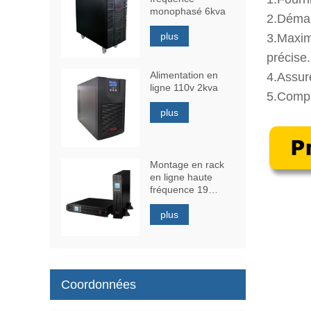
monophasé 6kva
2.
Démar
plus
3.
Maximi
précise.
Alimentation en
4.
Assure
ligne 110v 2kva
5.
Compre
plus
Montage en rack
en ligne haute
fréquence 19
pouces 1kva
plus
Coordonnées