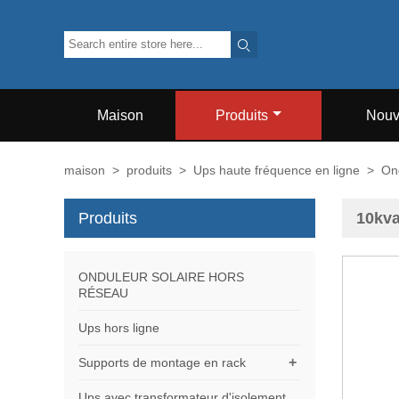

Maison
Produits
Nouv
maison
>
produits
>
Ups haute fréquence en ligne
>
On
Produits
10kva
ONDULEUR SOLAIRE HORS
RÉSEAU
Ups hors ligne
+
Supports de montage en rack
Ups avec transformateur d'isolement