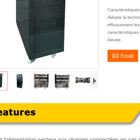
Caractéristiqu
Adopte la techn
efficacement les 
caractéristiques 
élevée.

Email
t l'alimentation secteur aux charges connectées en cas 