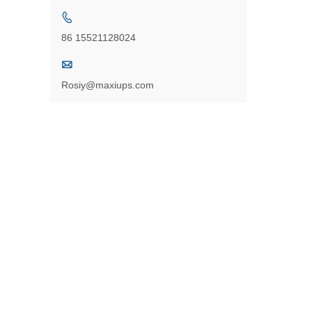

86 15521128024

Rosiy@maxiups.com