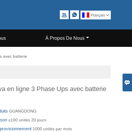


Français

ous
À Propos De Nous
 avec batterie

a en ligne 3 Phase Ups avec batterie
duits
GUANGDONG
aison
≤100 unités 20 jours
pprovisionnement
1000 unités par mois