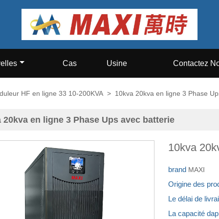
elles
Cas
Usine
Contactez N
duleur HF en ligne 33 10-200KVA
>
10kva 20kva en ligne 3 Phase Ups
 20kva en ligne 3 Phase Ups avec batterie
10kva 20kv
brand
MAXI
Origine des pro
Le délai de livr
La capacité da