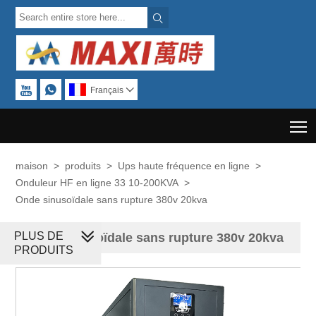



Français

T
maison
>
produits
>
Ups haute fréquence en ligne
>
Onduleur HF en ligne 33 10-200KVA
>
Onde sinusoïdale sans rupture 380v 20kva
PLUS DE
Onde sinusoïdale sans rupture 380v 20kva
PRODUITS