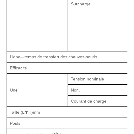
Surcharge
1
T
1
T
C
t
Ligne—temps de transfert des chauves-souris
Efficacité
Tension nominale
Une
Non.
Courant de charge
7
Taille (L*l*H)mm
7
Poids
5