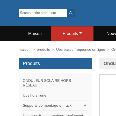

Maison
Produits
Nouv
maison
>
produits
>
Ups basse fréquence en ligne
>
On
Produits
Ondul
ONDULEUR SOLAIRE HORS
RÉSEAU
Ups hors ligne
+
Supports de montage en rack
Ups avec transformateur d'isolement