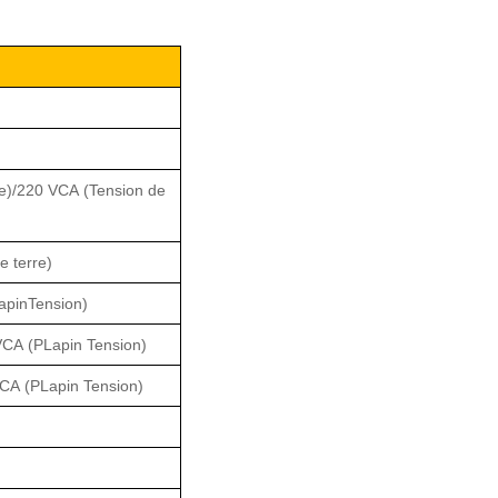
e)
/220 VCA
(Tension de
ve terre)
apin
Tension)
VCA
(P
Lapin
Tension)
CA
(P
Lapin
Tension)