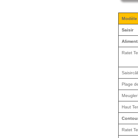
Modèle
Saisir
Aliment
Rat
et
Te
Saisir
câ
Plage de
Meugler
Haut
Ten
Contou
Rat
et
Te