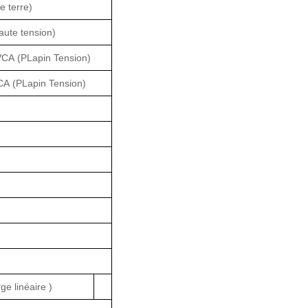
ve terre)
aute tension
)
VCA
(P
Lapin
Tension)
CA
(P
Lapin
Tension)
ge linéaire )