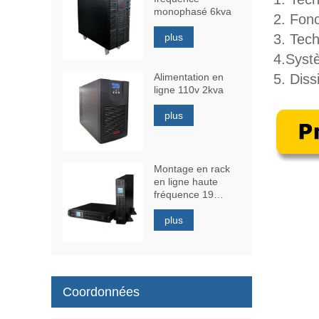
monophasé 6kva
2. Fon
plus
3. Tech
4.
Syst
Alimentation en
5. Diss
ligne 110v 2kva
plus
Montage en rack
en ligne haute
fréquence 19
pouces 1kva
plus
Coordonnées