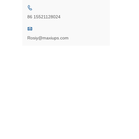

86 15521128024

Rosiy@maxiups.com