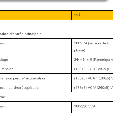
15
À
ation d'entrée principale
nsion
380
VCA (tension de lign
phase)
blage
3Ф + N + E (P.
protéger
i
 tension
(
165±5
~
275±5
)
VCA
(P
L
Tension
perdre
/
récupération
(165±5) VCA /
(180±5) 
sion
perdre
/
récupération
(275±5)
VCA/
(260±5)
V
rne
nsion
380/220 VCA