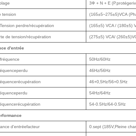
blage
3Ф + N + E (P.
protéger
i
 tension
(
165±5
~
275±5
)
VCA
(P
h
Tension
perdre
/
récupération
(165±5) VCA /
(180±5) 
te de tension
/
récupération
(275±5)
VCA/
(260±5)V
ce d'entrée
 fréquence
50Hz
/60Hz
réquence
perdu
46Hz
/56Hz
réquence
récupération
46+0,5Hz
/56+0.5Hz
réquence
perdu
54Hz
/64Hz
réquence
récupération
54-0.5Hz
/64-0.5Hz
erformance
sance d'entrée
facteur
0.
sept (
185V
,
Pleine char