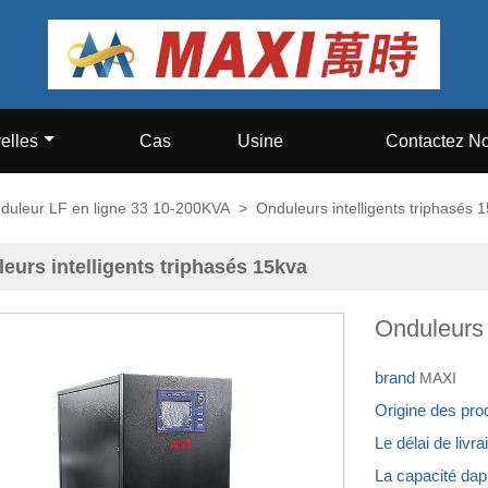
elles
Cas
Usine
Contactez N
duleur LF en ligne 33 10-200KVA
>
Onduleurs intelligents triphasés 
eurs intelligents triphasés 15kva
Onduleurs 
brand
MAXI
Origine des pro
Le délai de livr
La capacité da