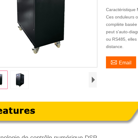
Caractéristiqu
Ces onduleurs o
complète basée 
peut s'auto-dia
ou RS485, elles 
distance.

Email
hnologie de contrôle numérique DSP