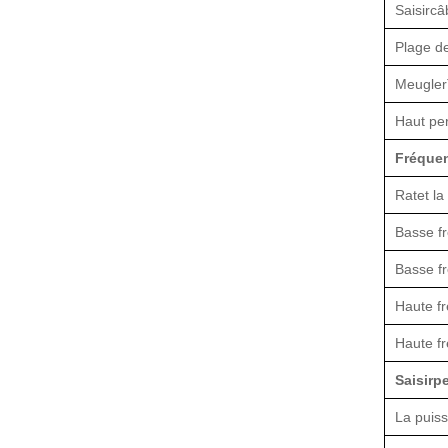
Saisir
câ
Plage de
Meugler
Haut
per
Fréquen
Rat
et
la
Basse f
Basse f
Haute f
Haute f
Saisir
p
La puis