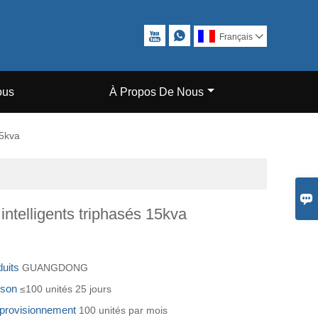


Français

ous
À Propos De Nous
15kva

intelligents triphasés 15kva
duits
GUANGDONG
aison
≤100 unités 25 jours
pprovisionnement
100 unités par mois