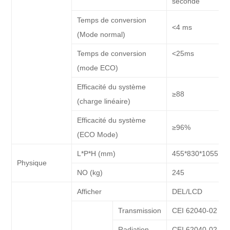
seconde
Temps de conversion
<4 ms
(Mode normal)
Temps de conversion
<25ms
(mode ECO)
Efficacité du système
≥88
(charge linéaire)
Efficacité du système
≥96%
(ECO Mode)
L*P*H (mm)
455*830*1055
Physique
NO (kg)
245
Afficher
DEL/LCD
Transmission
CEI 62040-02
Radiation
CEI 62040-02