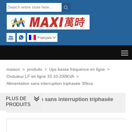



Français

T
maison
>
produits
>
Ups basse fréquence en ligne
>
Onduleur LF en ligne 33 10-200KVA
>
Alimentation sans interruption triphasée 30kva
PLUS DE
Alimentation sans interruption triphasée
PRODUITS
30kva