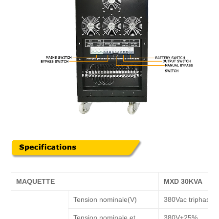
MAQUETTE
MXD 30KVA
Tension nominale(V)
380Vac triphasé
Tension nominale et
380V±25%