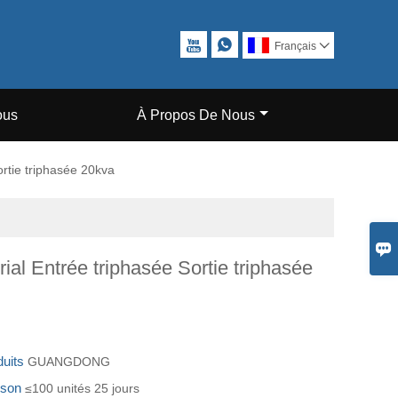


Français

ous
À Propos De Nous
ortie triphasée 20kva

rial Entrée triphasée Sortie triphasée
duits
GUANGDONG
aison
≤100 unités 25 jours