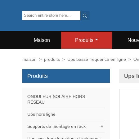

Maison
Produits
Nouv
maison
>
produits
>
Ups basse fréquence en ligne
>
On
Produits
Ups I
ONDULEUR SOLAIRE HORS
RÉSEAU
Ups hors ligne
+
Supports de montage en rack
Ups avec transformateur d'isolement