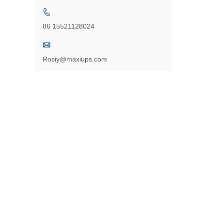

86 15521128024

Rosiy@maxiups.com