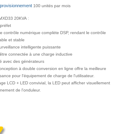
pprovisionnement
100 unités par mois
e MXD33 20KVA :
 préfet
de contrôle numérique complète DSP, rendant le contrôle
iable et stable
urveillance intelligente puissante
 être connectée à une charge inductive
isé avec des générateurs
conception à double conversion en ligne offre la meilleure
sance pour l'équipement de charge de l'utilisateur.
age LCD + LED convivial, la LED peut afficher visuellement
onnement de l'onduleur.