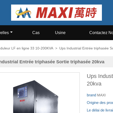
elles
Cas
Usine
Contactez N
duleur LF en ligne 33 10-200KVA
>
Ups Industrial Entrée triphasée S
ndustrial Entrée triphasée Sortie triphasée 20kva
Ups Indust
20kva
brand
MAXI
Origine des pro
Le délai de livr