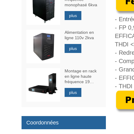
monophasé 6kva
plus
- Entr
- FP 0,
Alimentation en
EFFIC
ligne 110v 2kva
THDI 
plus
- Redr
- Compa
- Gran
Montage en rack
en ligne haute
- EFF
fréquence 19
- THD
pouces 1kva
plus
Coordonnées