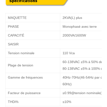
MAQUETTE
2KVA(L) plus
PHASE
Monophasé avec terre
CAPACITÉ
2000VA/1600W
SAISIR
Tension nominale
110 Vca
60-138VAC ±5% à 50% de c
Plage de tension
80-138VAC ±5% à 100% de 
Gamme de fréquences
40Hz-70Hz
(
46-54Hz par déf
60Hz
)
Facteur de puissance
≥0.99@tension nominale(100
THDi%
≤10%