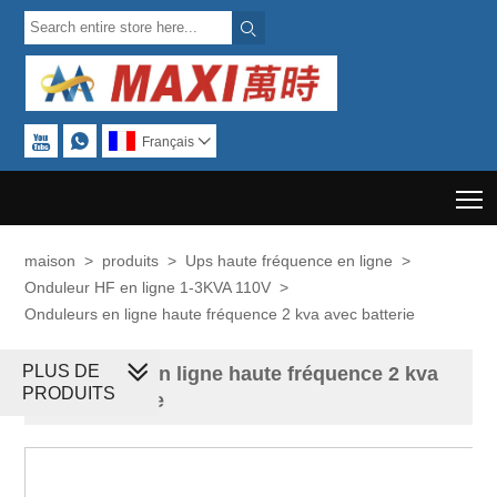



Français

T
maison
>
produits
>
Ups haute fréquence en ligne
>
Onduleur HF en ligne 1-3KVA 110V
>
Onduleurs en ligne haute fréquence 2 kva avec batterie
PLUS DE
Onduleurs en ligne haute fréquence 2 kva
PRODUITS
avec batterie