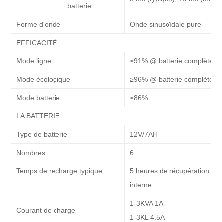
batterie
Forme d'onde
Onde sinusoïdale pure
EFFICACITÉ
Mode ligne
≥91% @ batterie complèteme
Mode écologique
≥96% @ batterie complèteme
Mode batterie
≥86%
LA BATTERIE
Type de batterie
12V/7AH
Nombres
6
Temps de recharge typique
5 heures de récupération à 9
interne
1-3KVA 1A
Courant de charge
1-3KL 4.5A