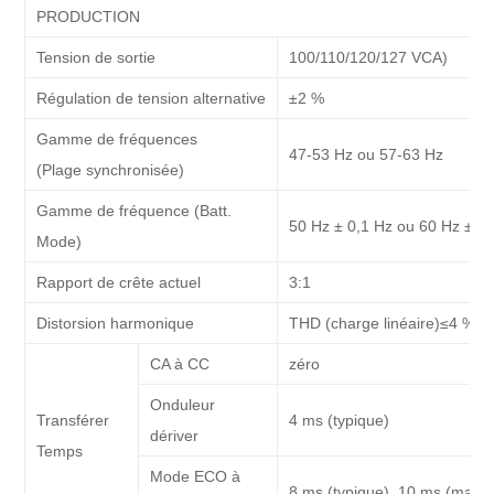
PRODUCTION
Tension de sortie
100/110/120/127 VCA
)
Régulation de tension alternative
±2 %
Gamme de fréquences
47-53 Hz ou 57-63 Hz
(Plage synchronisée)
Gamme de fréquence (Batt.
50 Hz ± 0,1 Hz ou 60 Hz ± 0,
Mode)
Rapport de crête actuel
3:1
Distorsion harmonique
THD (charge linéaire)≤4 %
,
T
CA à CC
zéro
Onduleur
Transférer
4 ms (typique)
dériver
Temps
Mode ECO à
8 ms (typique), 10 ms (max)