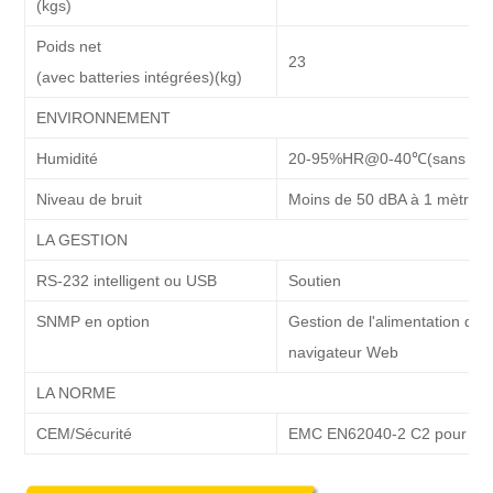
(kgs)
Poids net
23
(avec batteries intégrées)(kg)
ENVIRONNEMENT
Humidité
20-95%HR@0-40℃
(
sans co
Niveau de bruit
Moins de 50 dBA à 1 mètre
LA GESTION
RS-232 intelligent ou USB
Soutien
SNMP en option
Gestion de l'alimentation dep
navigateur Web
LA NORME
CEM/Sécurité
EMC EN62040-2 C2 pour les