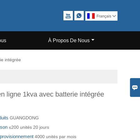


Français

ous
À Propos De Nous
ie intégrée

n ligne 1kva avec batterie intégrée
duits
GUANGDONG
aison
≤200 unités 20 jours
pprovisionnement
4000 unités par mois