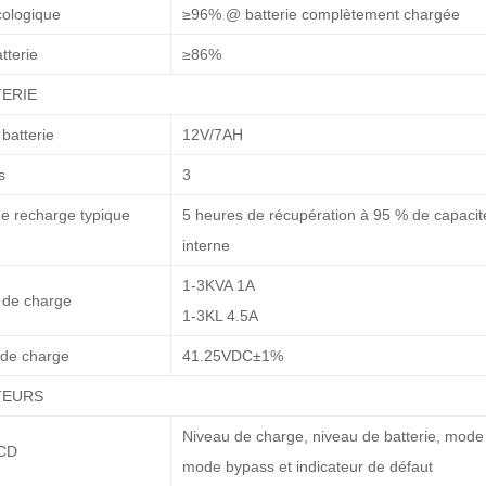
ologique
≥96% @ batterie complètement chargée
tterie
≥86%
TERIE
batterie
12V/7AH
s
3
e recharge typique
5 heures de récupération à 95 % de capacité
interne
1-3KVA 1A
 de charge
1-3KL 4.5A
 de charge
41.25VDC±1%
TEURS
Niveau de charge, niveau de batterie, mode
LCD
mode bypass et indicateur de défaut