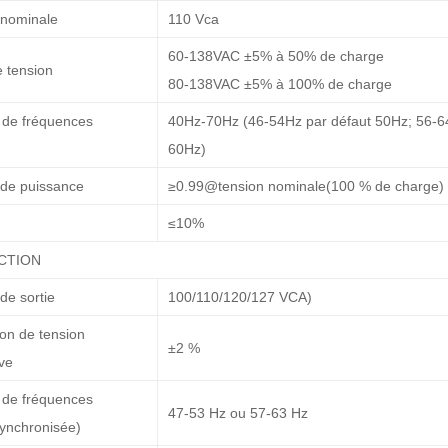
 nominale
110 Vca
60-138VAC ±5% à 50% de charge
 tension
80-138VAC ±5% à 100% de charge
de fréquences
40Hz-70Hz (46-54Hz par défaut 50Hz; 56-6
60Hz)
 de puissance
≥0.99@tension nominale(100 % de charge)
≤10%
CTION
de sortie
100/110/120/127 VCA)
on de tension
±2 %
ive
de fréquences
47-53 Hz ou 57-63 Hz
synchronisée)