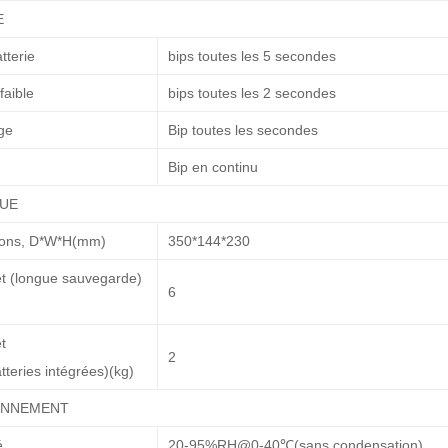
E
tterie
bips toutes les 5 secondes
faible
bips toutes les 2 secondes
ge
Bip toutes les secondes
Bip en continu
QUE
ons, D*W*H(mm)
350*144*230
et (longue sauvegarde)
6
t
2
tteries intégrées)(kg)
ONNEMENT
é
20-95%RH@0-40℃(sans condensation)