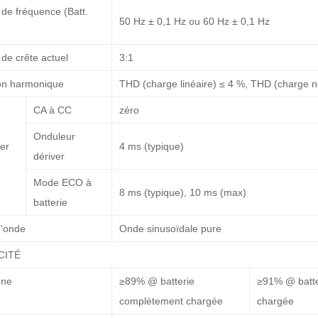
e fréquence (Batt.
50 Hz ± 0,1 Hz ou 60 Hz ± 0,1 Hz
de crête actuel
3:1
ion harmonique
THD (charge linéaire) ≤ 4 %, THD (charge no
CA à CC
zéro
Onduleur
er
4 ms (typique)
dériver
Mode ECO à
8 ms (typique), 10 ms (max)
batterie
'onde
Onde sinusoïdale pure
CITÉ
gne
≥89% @ batterie
≥91% @ batte
complètement chargée
chargée