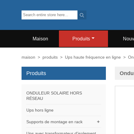

Maison
Produits
Nouv
maison
>
produits
>
Ups haute fréquence en ligne
>
On
Produits
Ondul
ONDULEUR SOLAIRE HORS
RÉSEAU
Ups hors ligne
+
Supports de montage en rack
Ups avec transformateur d'isolement