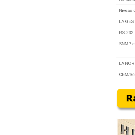
Niveau d
LA GES
RS-232 i
SNMP en
LA NO
CEM/Séc