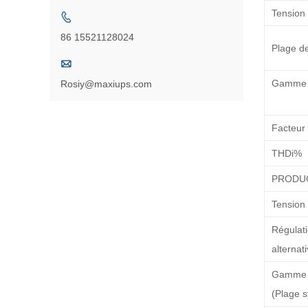
Tension

86 15521128024
Plage de

Gamme 
Rosiy@maxiups.com
Facteur
THDi%
PRODU
Tension 
Régulati
alternat
Gamme 
(Plage 