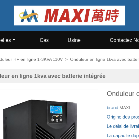
elles
Cas
Usine
Contactez N
duleur HF en ligne 1-3KVA 110V
>
Onduleur en ligne 1kva avec batter
eur en ligne 1kva avec batterie intégrée
Onduleur e
brand
MAXI
Origine des pro
Le délai de livr
La capacité da