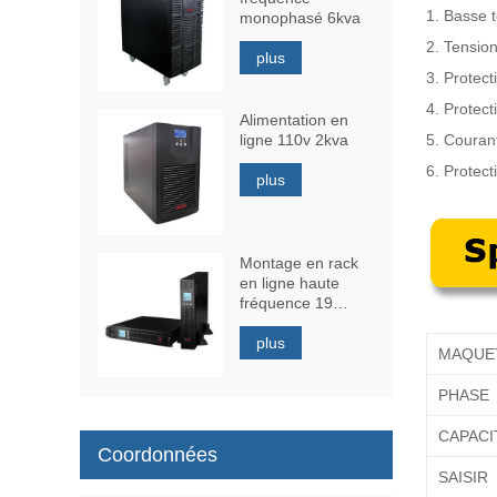
1. Basse 
monophasé 6kva
2. Tension
plus
3. Protec
4. Protect
Alimentation en
ligne 110v 2kva
5. Courant
6. Protec
plus
Montage en rack
en ligne haute
fréquence 19
pouces 1kva
plus
MAQUE
PHASE
CAPACI
Coordonnées
SAISIR