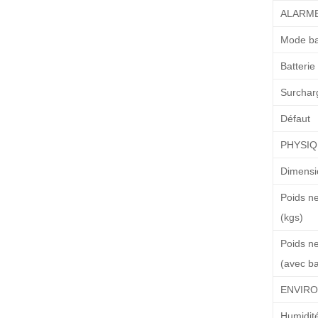
ALARM
Mode ba
Batterie 
Surchar
Défaut
PHYSI
Dimensi
Poids n
(kgs)
Poids ne
(avec ba
ENVIR
Humidit