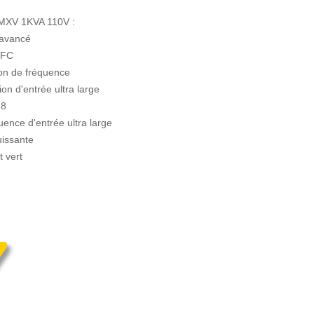
 MXV 1KVA 110V :
 avancé
PFC
ion de fréquence
ion d'entrée ultra large
,8
uence d'entrée ultra large
uissante
 vert